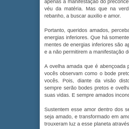
apenas a manifestação do preconcei
véu da matéria. Mas que na ver
rebanho, a buscar auxilio e amor.
Portanto, queridos amados, perce
energias inferiores. Que há soment
mentes de energias inferiores são ap
e a não permitirem a manifestação d
A ovelha amada que é abençoada 
vocês observam como o bode preto.
vocês. Pois, diante da visão dist
sempre serão bodes pretos e ovelh
suas vidas. E sempre amados incond
Sustentem esse amor dentro dos s
seja amado, e transformado em amor
trouxeram luz a esse planeta atravé