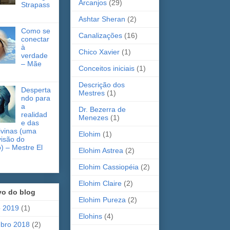
Arcanjos
(29)
Strapass
Ashtar Sheran
(2)
Como se
Canalizações
(16)
conectar
à
Chico Xavier
(1)
verdade
– Mãe
Conceitos iniciais
(1)
Descrição dos
Desperta
Mestres
(1)
ndo para
a
Dr. Bezerra de
realidad
Menezes
(1)
e das
ivinas (uma
Elohim
(1)
visão do
 – Mestre El
Elohim Astrea
(2)
Elohim Cassiopéia
(2)
Elohim Claire
(2)
vo do blog
Elohim Pureza
(2)
o 2019
(1)
Elohins
(4)
bro 2018
(2)