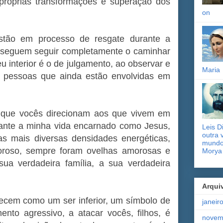
próprias transformações e superação dos
on
stão em processo de resgate durante a
nseguem seguir completamente o caminhar
u interior é o de julgamento, ao observar e
Maria
 pessoas que ainda estão envolvidas em
r que vocês direcionam aos que vivem em
rante a minha vida encarnado como Jesus,
Leis D
outra 
as mais diversas densidades energéticas,
mundo)
oroso, sempre foram ovelhas amorosas e
Morya
ua verdadeira família, a sua verdadeira
Arqui
ecem como um ser inferior, um símbolo de
janeir
ento agressivo, a atacar vocês, filhos, é
novem