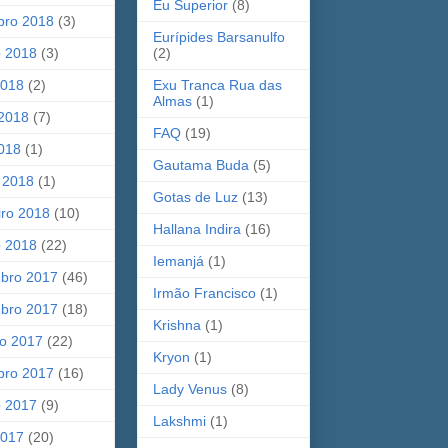
Eu Superior
(8)
bro 2018
(3)
Eurípides Barsanulfo
o 2018
(3)
(2)
2018
(2)
Exu Tranca Rua das
Almas
(1)
 2018
(7)
FAQ
(19)
2018
(1)
Gautama Buda
(5)
 2018
(1)
Gotas de Luz
(13)
iro 2018
(10)
Hallana Indira
(16)
o 2018
(22)
Iemanjá
(1)
bro 2017
(46)
Irmão Francisco
(1)
bro 2017
(18)
Krishna
(1)
ro 2017
(22)
Kryon
(1)
bro 2017
(16)
Lady Venus
(8)
o 2017
(9)
Lakshmi
(1)
2017
(20)