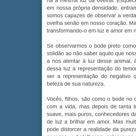
há a mesma luz da ovelha. Esquec
em nossa própria densidade, entra
somos capazes de observar a verdad
ovelha senão em nosso coração. Ma
transformando-o em luz e amor em 
Se observarmos o bode preto como
solidão ao não saber aquilo que no
a nos atentar à luz desse animal, à 
dessa luz a representação do temo
ser a representação do negativ
beleza de sua natureza.
Vocês, filhos, são como o bode no c
com a vida, mas depois de tanta l
suave, mais puros, conhecedores d
de luz a brilhar em amor. Mas muita
pode distorcer a realidade da purez