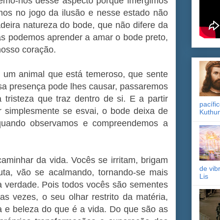
emo-nos desse aspecto porque imergimos
mos no jogo da ilusão e nesse estado não
eira natureza do bode, que não difere da
s podemos aprender a amar o bode preto,
nosso coração.
 um animal que está temeroso, que sente
ssa presença pode lhes causar, passaremos
tristeza que traz dentro de si. E a partir
pacífi
r simplesmente se esvai, o bode deixa de
Kuthu
o quando observamos e compreendemos a
aminhar da vida. Vocês se irritam, brigam
de vib
uta, vão se acalmando, tornando-se mais
Lis
a verdade. Pois todos vocês são sementes
s vezes, o seu olhar restrito da matéria,
a e beleza do que é a vida. Do que são as