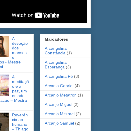
A
Marcadores
devoção
dos
Arcangelina
mansos
Constância
(1)
e
cos - Mestre
Arcangelina
mi
Esperança
(3)
Arcangelina Fé
(3)
A
meditaçã
Arcanjo Gabriel
(4)
o e a
paz, um
Arcanjo Metatron
(1)
estado
ração – Mestra
Arcanjo Miguel
(2)
Arcanjo Mitzrael
(2)
Reverên
cia ao
Arcanjo Samuel
(2)
humano
– Thiago