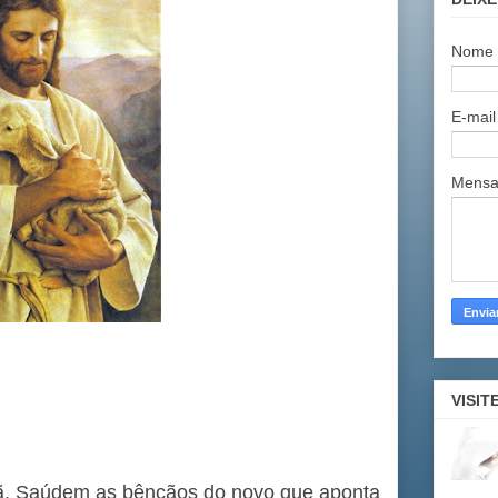
Nome
E-mai
Mens
VISIT
hã. Saúdem as bênçãos do novo que aponta