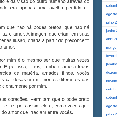
to e da visão do outro humano através do
setem
dade era apenas uma ovelha perdida do
agost
julho 
bam que não há bodes pretos, que não há
junho
e luz e amor. A imagem que criam em suas
abril 
enas ilusão, criada a partir do preconceito
o amor.
março
fevere
por mim é o mesmo ser que muitas vezes
janeir
 E por isso, filhos, também amo a todos
dezem
orcida da matéria, amados filhos, vocês
as caridosas em momentos diferentes das
novem
icionalmente por mim.
outub
setem
eus corações. Permitam que o bode preto
 e luz, pois assim ele é, como vocês que
agost
s do amor que irradiam entre vocês.
julho 