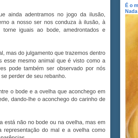
É o m
Nada
ue ainda adentramos no jogo da ilusão,
erno a nosso ser nos conduza à ilusão, à
os torne iguais ao bode, amedrontados e
l, mas do julgamento que trazemos dentro
ois esse mesmo animal que é visto como a
iores pode também ser observado por nós
se perder de seu rebanho.
 entre o bode e a ovelha que aconchego em
sede, dando-lhe o aconchego do carinho de
nça está não no bode ou na ovelha, mas em
a representação do mal e a ovelha como
aparências.