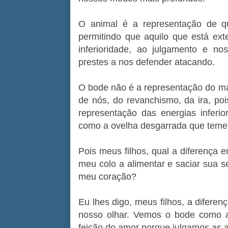
O animal é a representação de q
permitindo que aquilo que está ext
inferioridade, ao julgamento e n
prestes a nos defender atacando.
O bode não é a representação do ma
de nós, do revanchismo, da ira, p
representação das energias infer
como a ovelha desgarrada que teme 
Pois meus filhos, qual a diferença
meu colo a alimentar e saciar sua 
meu coração?
Eu lhes digo, meus filhos, a difere
nosso olhar. Vemos o bode como 
feição do amor porque julgamos as 