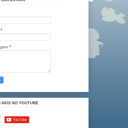
l
*
agem
*
E-NOS NO YOUTUBE