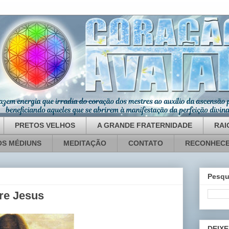
PRETOS VELHOS
A GRANDE FRATERNIDADE
RAI
OS MÉDIUNS
MEDITAÇÃO
CONTATO
RECONHECE
Pesqu
tre Jesus
DEIXE