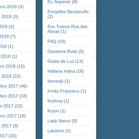
Eu Superior
(8)
bro 2018
(3)
Eurípides Barsanulfo
o 2018
(3)
(2)
2018
(2)
Exu Tranca Rua das
Almas
(1)
 2018
(7)
FAQ
(19)
2018
(1)
Gautama Buda
(5)
 2018
(1)
Gotas de Luz
(13)
iro 2018
(10)
Hallana Indira
(16)
o 2018
(22)
Iemanjá
(1)
bro 2017
(46)
Irmão Francisco
(1)
bro 2017
(18)
Krishna
(1)
ro 2017
(22)
Kryon
(1)
bro 2017
(16)
Lady Venus
(8)
o 2017
(9)
Lakshmi
(1)
2017
(20)