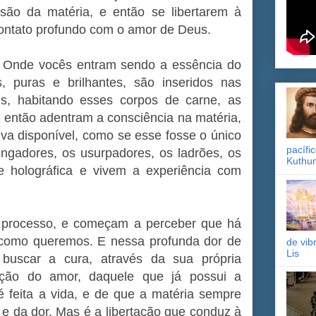
são da matéria, e então se libertarem à
 contato profundo com o amor de Deus.
. Onde vocês entram sendo a essência do
 puras e brilhantes, são inseridos nas
is, habitando esses corpos de carne, as
então adentram a consciência na matéria,
iva disponível, como se esse fosse o único
pacífi
ingadores, os usurpadores, os ladrões, os
Kuthu
e holográfica e vivem a experiência com
 processo, e começam a perceber que há
 como queremos. E nessa profunda dor de
de vib
Lis
buscar a cura, através da sua própria
ação do amor, daquele que já possui a
 feita a vida, e de que a matéria sempre
e da dor. Mas é a libertação que conduz à