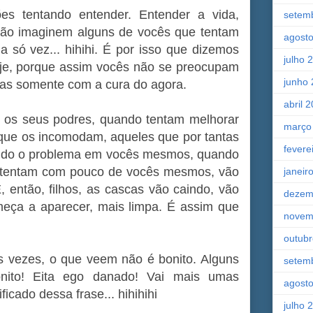
es tentando entender. Entender a vida,
setem
tão imaginem alguns de vocês que tentam
agost
 só vez... hihihi. É por isso que dizemos
julho 
oje, porque assim vocês não se preocupam
junho
s somente com a cura do agora.
abril 
os seus podres, quando tentam melhorar
março
que os incomodam, aqueles que por tantas
fevere
ando o problema em vocês mesmos, quando
ontentam com pouco de vocês mesmos, vão
janeir
 então, filhos, as cascas vão caindo, vão
dezem
meça a aparecer, mais limpa. É assim que
novem
outub
s vezes, o que veem não é bonito. Alguns
setem
ito! Eita ego danado! Vai mais umas
agost
icado dessa frase... hihihihi
julho 