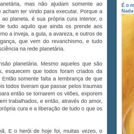
lanetária, mas não ajudam somente ao
É o m
Nada
 acham ter vindo para executar. Porque a
o planeta, é sua própria cura interior, o
e tudo aquilo que ainda os prende aos
omo a inveja, a gula, a avareza, e outros de
ngança, que vem do revanchismo, e tudo
ciência na rede planetária.
nsão planetária. Mesmo aqueles que são
hos, esquecem que todos foram criados da
 Então somente falta a lembrança de que
ois todos tiveram que passar pelos traumas
para então se tornarem os vilões, exporem
em trabalhados, e então, através do amor,
própria cura e a liberação de tudo o que os
ã. E o herói de hoje foi, muitas vezes, o