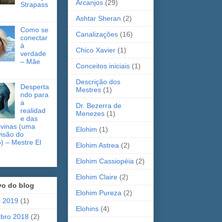
Arcanjos
(29)
Strapass
Ashtar Sheran
(2)
Como se
Canalizações
(16)
conectar
à
Chico Xavier
(1)
verdade
– Mãe
Conceitos iniciais
(1)
Descrição dos
Desperta
Mestres
(1)
ndo para
a
Dr. Bezerra de
realidad
Menezes
(1)
e das
ivinas (uma
Elohim
(1)
visão do
 – Mestre El
Elohim Astrea
(2)
Elohim Cassiopéia
(2)
Elohim Claire
(2)
vo do blog
Elohim Pureza
(2)
o 2019
(1)
Elohins
(4)
bro 2018
(2)