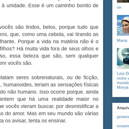
z à unidade. Esse é um caminho bonito de
on
vocês são lindos, belos, porque tudo que
ns, que, como uma cebola, vai tirando as
Maria
ilhante. Porque a vida na matéria não é o
ilhos? Há muita vida fora de seus olhos e
so, essa beleza que são, sem qualquer
em vocês são.
Leis D
elatam seres sobrenaturais, ou de ficção,
outra 
mundo)
, humanoides, teriam as sensações físicas
Morya
do não humano. Isso ocorre porque, ainda
 sentem que há uma realidade maior no
ue vocês vieram buscar, por desmistificar a
Arqui
nião do amor. Mas em seu mundo são várias
janeir
a os avisar, tenta os ensinar.
novem