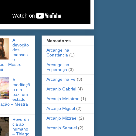
A
Marcadores
devoção
dos
Arcangelina
mansos
Constância
(1)
e
cos - Mestre
Arcangelina
mi
Esperança
(3)
Arcangelina Fé
(3)
A
meditaçã
Arcanjo Gabriel
(4)
o e a
paz, um
Arcanjo Metatron
(1)
estado
ração – Mestra
Arcanjo Miguel
(2)
Arcanjo Mitzrael
(2)
Reverên
cia ao
Arcanjo Samuel
(2)
humano
– Thiago