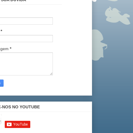
l
*
agem
*
E-NOS NO YOUTUBE