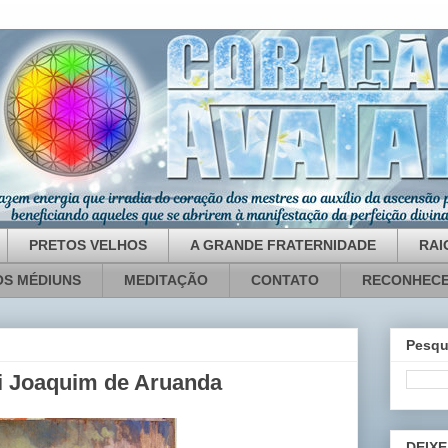
PRETOS VELHOS
A GRANDE FRATERNIDADE
RAI
OS MÉDIUNS
MEDITAÇÃO
CONTATO
RECONHECE
Pesqu
ai Joaquim de Aruanda
DEIXE