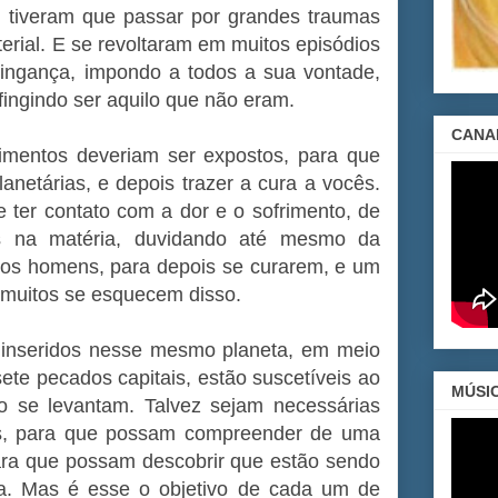
s, tiveram que passar por grandes traumas
erial. E se revoltaram em muitos episódios
vingança, impondo a todos a sua vontade,
fingindo ser aquilo que não eram.
CANA
imentos deveriam ser expostos, para que
netárias, e depois trazer a cura a vocês.
ter contato com a dor e o sofrimento, de
ias na matéria, duvidando até mesmo da
 os homens, para depois se curarem, e um
 muitos se esquecem disso.
 inseridos nesse mesmo planeta, em meio
ete pecados capitais, estão suscetíveis ao
MÚSI
o se levantam. Talvez sejam necessárias
as, para que possam compreender de uma
ara que possam descobrir que estão sendo
ria. Mas é esse o objetivo de cada um de