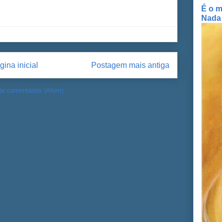
É o m
Nada
gina inicial
Postagem mais antiga
ar comentários (Atom)