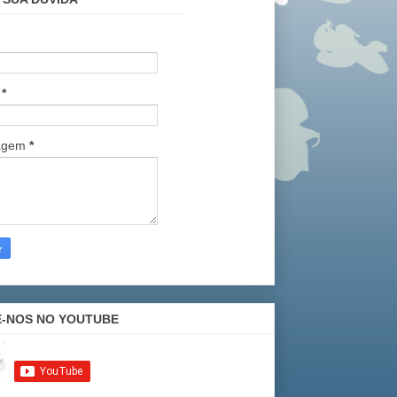
l
*
agem
*
E-NOS NO YOUTUBE