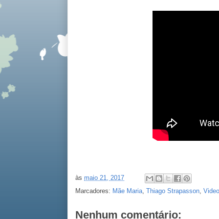
às
maio 21, 2017
Marcadores:
Mãe Maria
,
Thiago Strapasson
,
Vide
Nenhum comentário: