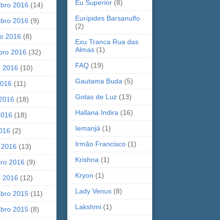
Eu Superior
(8)
bro 2016
(14)
Eurípides Barsanulfo
bro 2016
(9)
(2)
ro 2016
(8)
Exu Tranca Rua das
Almas
(1)
bro 2016
(32)
FAQ
(19)
o 2016
(10)
Gautama Buda
(5)
2016
(11)
Gotas de Luz
(13)
 2016
(18)
Hallana Indira
(16)
2016
(18)
Iemanjá
(1)
2016
(2)
Irmão Francisco
(1)
 2016
(13)
Krishna
(1)
iro 2016
(9)
Kryon
(1)
o 2016
(12)
Lady Venus
(8)
bro 2015
(11)
Lakshmi
(1)
bro 2015
(8)