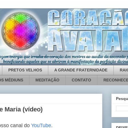
PRETOS VELHOS
A GRANDE FRATERNIDADE
RAI
OS MÉDIUNS
MEDITAÇÃO
CONTATO
RECONHECE
Pesqu
 Maria (vídeo)
osso canal do
YouTube
.
DEIXE