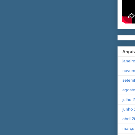
Arqui
janeir
novem
setem
agost
julho 
junho
abril 
março