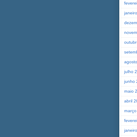
fevere
janeir
dezem
novem
outub
setem
agost
julho 
junho
maio 
abril 
março
fevere
janeir